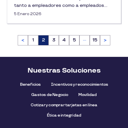
tanto a empleadores como a empleados....
5 Enero 2026
…
<
Página
1
Página
2
Página
3
Página
4
Página
5
Página
15
>
Nuestras Soluciones
Beneficios
Incentivos y reconocimientos
Gastos de Negocio
Movilidad
Cotizar y comprar tarjetas en línea
Ética e integridad