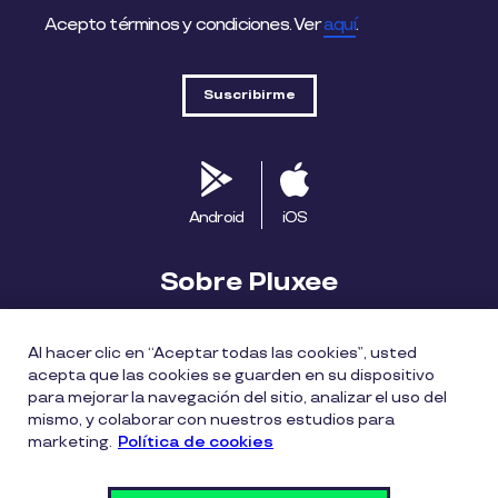
Acepto términos y condiciones. Ver
aquí
.
Android
iOS
Sobre Pluxee
Biblioteca
Blog
Descubre Pluxee
Al hacer clic en “Aceptar todas las cookies”, usted
acepta que las cookies se guarden en su dispositivo
Mapa del sitio
Trabaja con nosotros
para mejorar la navegación del sitio, analizar el uso del
mismo, y colaborar con nuestros estudios para
marketing.
Política de cookies
Política entrega bonos Pluxee
Políticas de cookies
Políticas de privacidad
Términos de uso