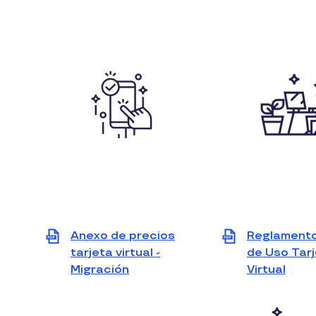
Anexo de precios
Reglamento
tarjeta virtual -
de Uso Tar
Migración
View
Virtual
View
file
file
(PDF)
(PDF