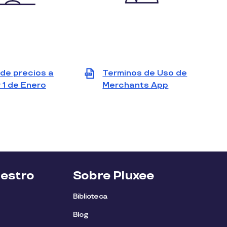
 de precios a
Terminos de Uso de
r 1 de Enero
Merchants App
View
View
file
file
(PDF)
(PDF)
uestro
Sobre Pluxee
Biblioteca
Blog