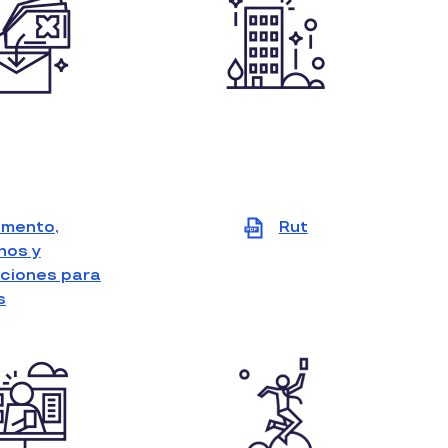
amento,
Rut
nos y
View
ciones para
file
s
View
(PDF)
file
(PDF)