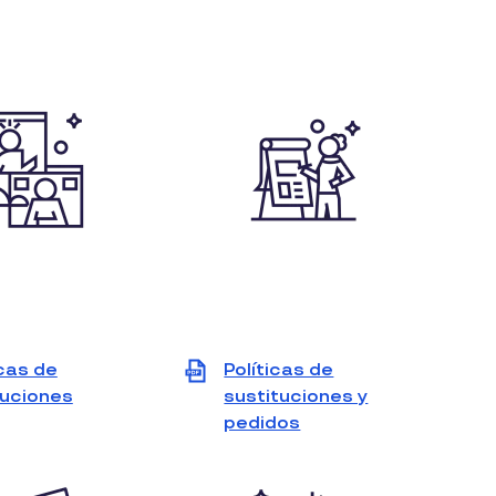
icas de
Políticas de
uciones
View
sustituciones y
file
pedidos
View
(PDF)
file
(PDF)