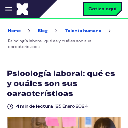
Pasar al contenido principal
B
Cotiza aquí
Home
Blog
Talento humano
Psicología laboral: qué es y cuáles son sus
características
Psicología laboral: qué es
y cuáles son sus
características
4 min de lectura
23 Enero 2024