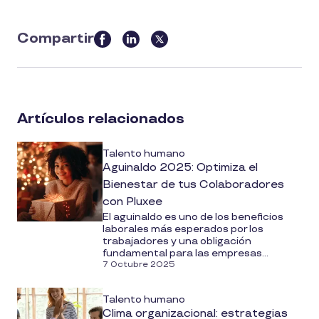
Compartir
this
article
on
social
Artículos relacionados
media
Talento humano
Aguinaldo 2025: Optimiza el
Bienestar de tus Colaboradores
con Pluxee
El aguinaldo es uno de los beneficios
laborales más esperados por los
trabajadores y una obligación
fundamental para las empresas...
7 Octubre 2025
Talento humano
Clima organizacional: estrategias