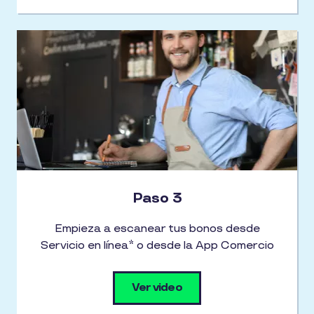
Paso 3
Empieza a escanear tus bonos desde
Servicio en línea* o desde la App Comercio
Ver video