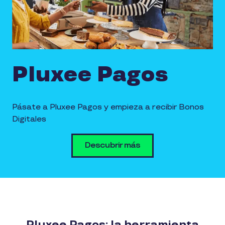
Pluxee Pagos
Pásate a Pluxee Pagos y empieza a recibir Bonos
Digitales
Descubrir más
Pluxee Pagos: la herramienta