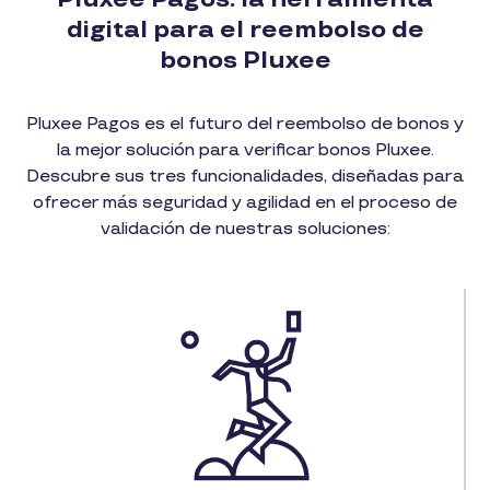
digital para el reembolso de
bonos Pluxee
Pluxee Pagos es el futuro del reembolso de bonos y
la mejor solución para verificar bonos Pluxee.
Descubre sus tres funcionalidades, diseñadas para
ofrecer más seguridad y agilidad en el proceso de
validación de nuestras soluciones: