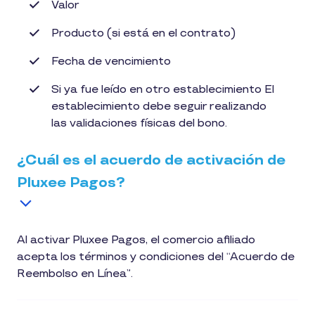
Valor
Producto (si está en el contrato)
Fecha de vencimiento
Si ya fue leído en otro establecimiento El
establecimiento debe seguir realizando
las validaciones físicas del bono.
¿Cuál es el acuerdo de activación de
Pluxee Pagos?
Al activar Pluxee Pagos, el comercio afiliado
acepta los términos y condiciones del “Acuerdo de
Reembolso en Línea”.