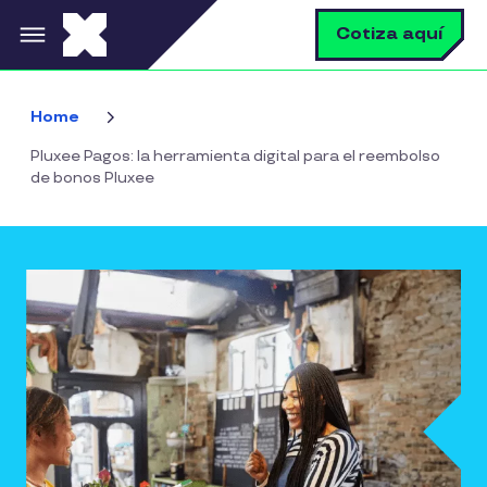
Pasar al contenido principal
B
Cotiza aquí
Home
Pluxee Pagos: la herramienta digital para el reembolso
de bonos Pluxee