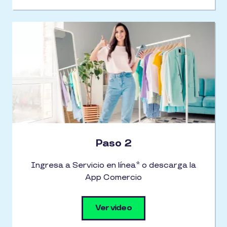
Paso 2
Ingresa a Servicio en línea* o descarga la
App Comercio
Ver video