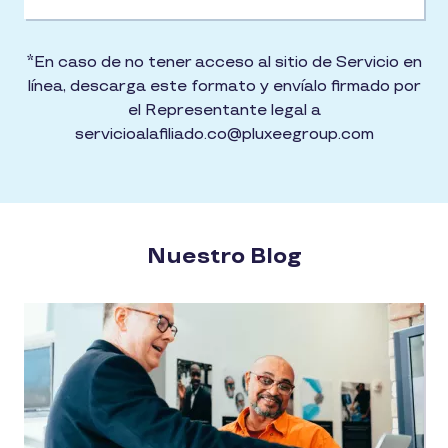
*En caso de no tener acceso al sitio de Servicio en
línea, descarga este formato y envíalo firmado por
el Representante legal a
servicioalafiliado.co@pluxeegroup.com
Nuestro Blog