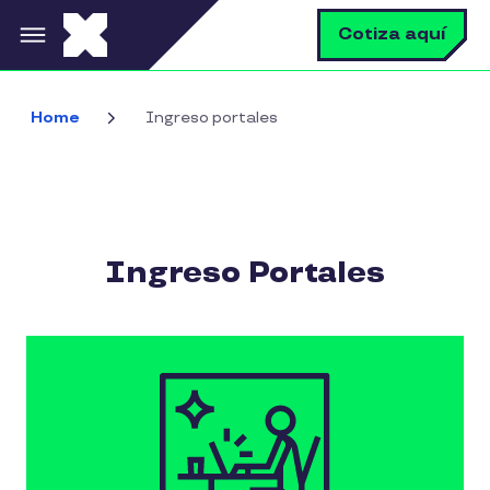
Pasar al contenido principal
B
Cotiza aquí
Home
Ingreso portales
Ingreso Portales