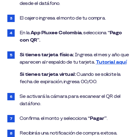
desde el datáfono.
El cajero ingresa el monto de tu compra.
En la
App Pluxee Colombia
, selecciona
“Pago
con QR”.
Si tienes tarjeta física:
Ingresa el mes y año que
aparecen al respaldo de tu tarjeta.
Tutorial aquí
Si tienes tarjeta virtual:
Cuando se solicite la
fecha de expiración, ingresa 00/00.
Se activará la cámara para escanear el QR del
datáfono.
Confirma el monto y selecciona
“Pagar”
.
Recibirás una notificación de compra exitosa.