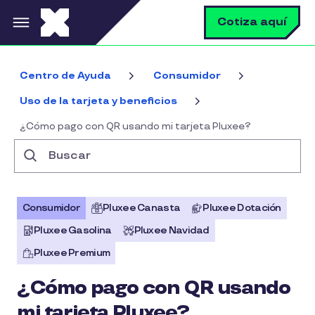
Pasar al contenido principal
B
Cotiza aquí
Centro de Ayuda
Consumidor
Uso de la tarjeta y beneficios
¿Cómo pago con QR usando mi tarjeta Pluxee?
Buscar
Consumidor
Pluxee Canasta
Pluxee Dotación
Pluxee Gasolina
Pluxee Navidad
Pluxee Premium
¿Cómo pago con QR usando
mi tarjeta Pluxee?