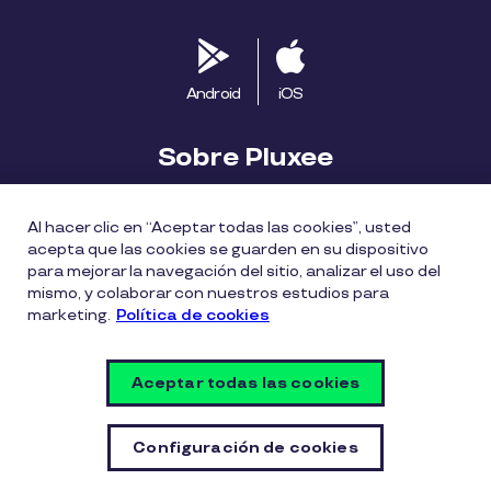
Android
iOS
Sobre Pluxee
Biblioteca
Blog
Descubre Pluxee
Al hacer clic en “Aceptar todas las cookies”, usted
acepta que las cookies se guarden en su dispositivo
Mapa del sitio
Trabaja con nosotros
para mejorar la navegación del sitio, analizar el uso del
mismo, y colaborar con nuestros estudios para
marketing.
Política de cookies
Política entrega bonos Pluxee
Políticas de cookies
Políticas de privacidad
Términos de uso
Aceptar todas las cookies
Vulnerability Disclosure Policy
Configuración de cookies
Configuración de cookies
© Copyright Pluxee