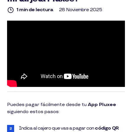
1 min de lectura
28 Noviembre 2025
1
min
de
lectura
Puedes pagar fácilmente desde tu
App Pluxee
siguiendo estos pasos:
Indica al cajero que vas a pagar con
código QR