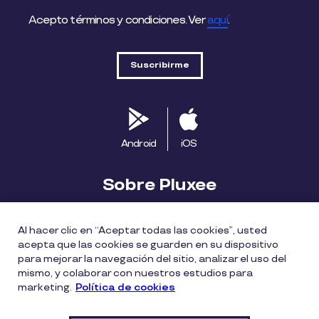
Acepto términos y condiciones. Ver
aquí
.
Android
iOS
Sobre Pluxee
Biblioteca
Blog
Descubre Pluxee
×
Al hacer clic en “Aceptar todas las cookies”, usted
acepta que las cookies se guarden en su dispositivo
Mapa del sitio
Trabaja con nosotros
¡Hazlo fácil, hazlo a
para mejorar la navegación del sitio, analizar el uso del
tiempo!
mismo, y colaborar con nuestros estudios para
Cumple con la segunda
marketing.
Política de cookies
dotación del año.
Política entrega bonos Pluxee
Políticas de cookies
Fecha límite vence en:
Políticas de privacidad
Términos de uso