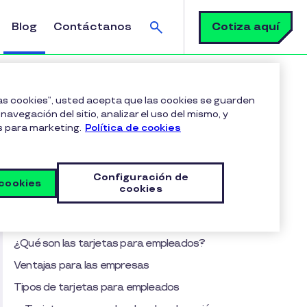
Buscar
Cotiza aquí
Blog
Contáctanos
ores
las cookies”, usted acepta que las cookies se guarden
navegación del sitio, analizar el uso del mismo, y
s para marketing.
Política de cookies
Tabla de contenido
Tarjetas para empleados y su importancia
Configuración de
para retener el talento
 cookies
cookies
Tarjetas para empleados en la relevancia de los
incentivos no salariales
¿Qué son las tarjetas para empleados?
Ventajas para las empresas
Tipos de tarjetas para empleados