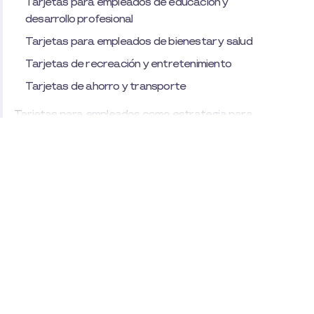
Tarjetas para empleados de educación y
desarrollo profesional
Tarjetas para empleados de bienestar y salud
Tarjetas de recreación y entretenimiento
Tarjetas de ahorro y transporte
Tarjetas para empleados como estrategia para
retener al talento
Ventajas de las tarjetas Pluxee Premium para
empleados
Tarjetas para empleados: beneficios de usar
Pluxee Premium
Beneficios de Pluxee Premium para tu empresa
Beneficios de Pluxee Premium para tus
empleados
Estrategias para implementar las tarjetas para