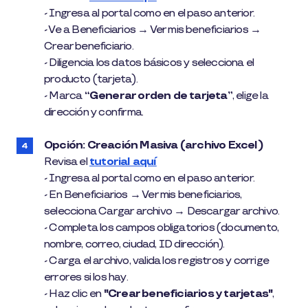
- Ingresa al portal como en el paso anterior.
- Ve a Beneficiarios → Ver mis beneficiarios →
Crear beneficiario.
- Diligencia los datos básicos y selecciona el
producto (tarjeta).
- Marca
“Generar orden de tarjeta”
, elige la
dirección y confirma.
Opción: Creación Masiva (archivo Excel)
Revisa el
tutorial aquí
- Ingresa al portal como en el paso anterior.
- En Beneficiarios → Ver mis beneficiarios,
selecciona Cargar archivo → Descargar archivo.
- Completa los campos obligatorios (documento,
nombre, correo, ciudad, ID dirección).
- Carga el archivo, valida los registros y corrige
errores si los hay.
- Haz clic en
"Crear beneficiarios y tarjetas"
,