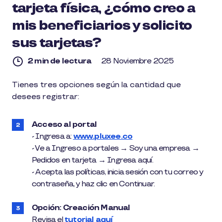
tarjeta física, ¿cómo creo a
mis beneficiarios y solicito
sus tarjetas?
2 min de lectura
28 Noviembre 2025
2
Tienes tres opciones según la cantidad que
min
desees registrar:
de
lectura
Acceso al portal
- Ingresa a:
www.pluxee.co
- Ve a Ingreso a portales → Soy una empresa →
Pedidos en tarjeta → Ingresa aquí.
- Acepta las políticas, inicia sesión con tu correo y
contraseña, y haz clic en Continuar.
Opción: Creación Manual
Revisa el
tutorial aquí