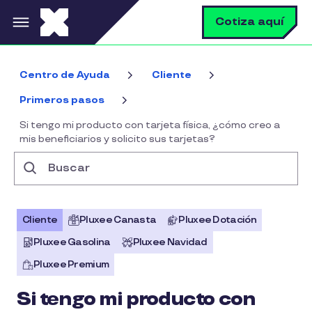
Pasar al contenido principal
B
Cotiza aquí
Centro de Ayuda
Cliente
Primeros pasos
Si tengo mi producto con tarjeta física, ¿cómo creo a
mis beneficiarios y solicito sus tarjetas?
Buscar
Cliente
Pluxee Canasta
Pluxee Dotación
Pluxee Gasolina
Pluxee Navidad
Pluxee Premium
Si tengo mi producto con