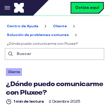
Pasar al contenido principal
B
Cotiza aquí
Centro de Ayuda
Cliente
Solución de problemas comunes
¿Dónde puedo comunicarme con Pluxee?
Buscar
Cliente
¿Dónde puedo comunicarme
con Pluxee?
1 min de lectura
2 Diciembre 2025