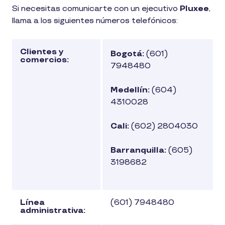
1
Si necesitas comunicarte con un ejecutivo
Pluxee
,
min
llama a los siguientes números telefónicos:
de
lectura
Clientes y
Bogotá:
(601)
comercios:
7948480
Medellín:
(604)
4310028
Cali:
(602) 2804030
Barranquilla:
(605)
3198682
Línea
(601) 7948480
administrativa: