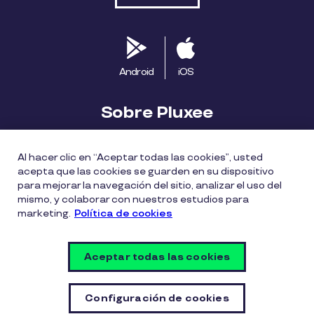
Android
iOS
Sobre Pluxee
Biblioteca
Blog
Descubre Pluxee
Al hacer clic en “Aceptar todas las cookies”, usted
acepta que las cookies se guarden en su dispositivo
Mapa del sitio
Trabaja con nosotros
para mejorar la navegación del sitio, analizar el uso del
mismo, y colaborar con nuestros estudios para
marketing.
Política de cookies
Política entrega bonos Pluxee
Políticas de cookies
Políticas de privacidad
Términos de uso
Aceptar todas las cookies
Vulnerability Disclosure Policy
Configuración de cookies
Configuración de cookies