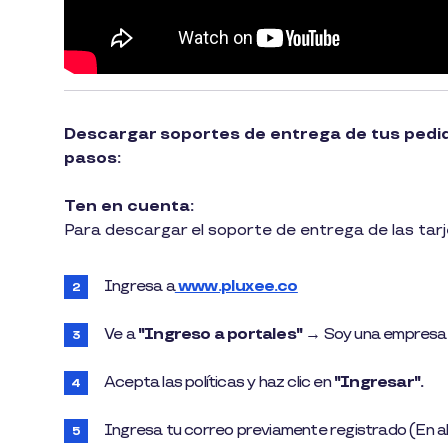
Descargar soportes de entrega de tus pedido
pasos:
Ten en cuenta:
Para descargar el soporte de entrega de las tar
Ingresa a
www.pluxee.co
Ve a
"Ingreso a portales"
→ Soy una empresa 
Acepta las políticas y haz clic en
"Ingresar".
Ingresa tu correo previamente registrado (En alg