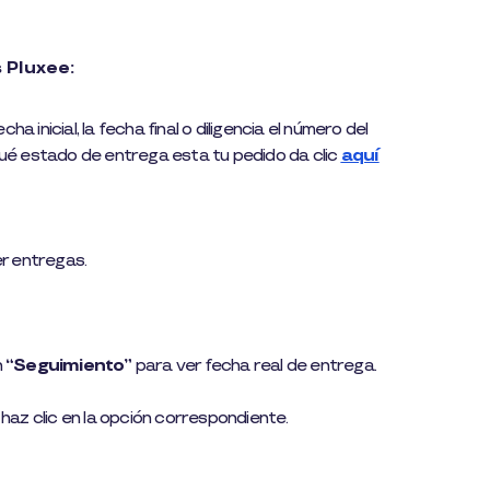
 Pluxee:
ha inicial, la fecha final o diligencia el número del
qué estado de entrega esta tu pedido da clic
aquí
r entregas.
n
“Seguimiento”
para ver fecha real de entrega.
 haz clic en la opción correspondiente.