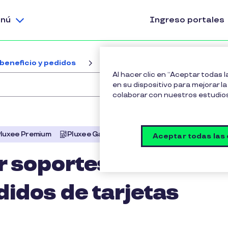
nú
Ingreso portales
beneficio y pedidos
¿Dónde descargar soportes de ent
Al hacer clic en “Aceptar todas 
en su dispositivo para mejorar la 
colaborar con nuestros estudio
luxee Premium
Pluxee Gasolina
Pluxee Navidad
Aceptar todas las
 soportes de
didos de tarjetas