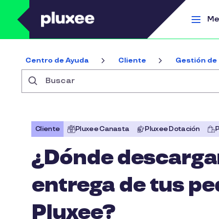
Pasar al contenido principal
Me
Centro de Ayuda
Cliente
Gestión de 
Buscar
Cliente
Pluxee Canasta
Pluxee Dotación
P
¿Dónde descargar
entrega de tus pe
Pluxee?