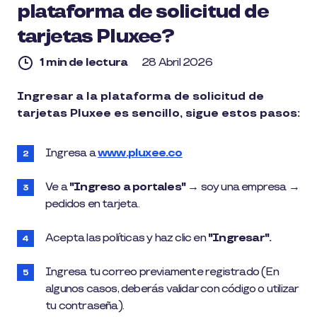
plataforma de solicitud de
tarjetas Pluxee?
1 min de lectura
28 Abril 2026
1
Ingresar a la plataforma de solicitud de
min
tarjetas Pluxee es sencillo, sigue estos pasos:
de
lectura
Ingresa a
www.pluxee.co
Ve a
"Ingreso a portales"
→ soy una empresa →
pedidos en tarjeta.
Acepta las políticas y haz clic en
"Ingresar".
Ingresa tu correo previamente registrado (En
algunos casos, deberás validar con código o utilizar
tu contraseña).