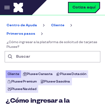
Pasar al contenido principal
B
Cotiza aquí
Centro de Ayuda
Cliente
Primeros pasos
¿Cómo ingresar a la plataforma de solicitud de tarjetas
Pluxee?
Buscar
Cliente
Pluxee Canasta
Pluxee Dotación
Pluxee Premium
Pluxee Gasolina
Pluxee Navidad
¿Cómo ingresar a la