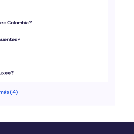
xee Colombia?
cuentes?
Pluxee?
 más (4)