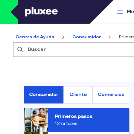
Pasar al contenido principal
Me
Centro de Ayuda
Consumidor
Primer
Buscar
Consumidor
Cliente
Comercios
Primeros pasos
12 Articles