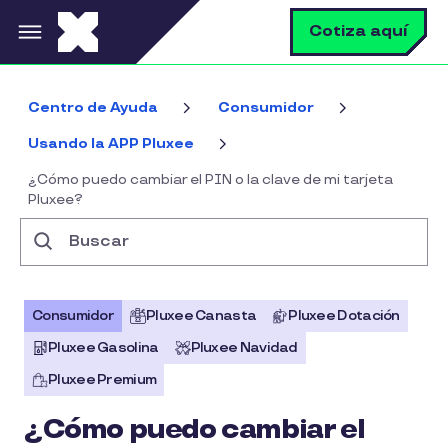
Pasar al contenido principal
B
Cotiza aquí
Centro de Ayuda
Consumidor
Usando la APP Pluxee
¿Cómo puedo cambiar el PIN o la clave de mi tarjeta
Pluxee?
Buscar
Consumidor
Pluxee Canasta
Pluxee Dotación
Pluxee Gasolina
Pluxee Navidad
Pluxee Premium
¿Cómo puedo cambiar el