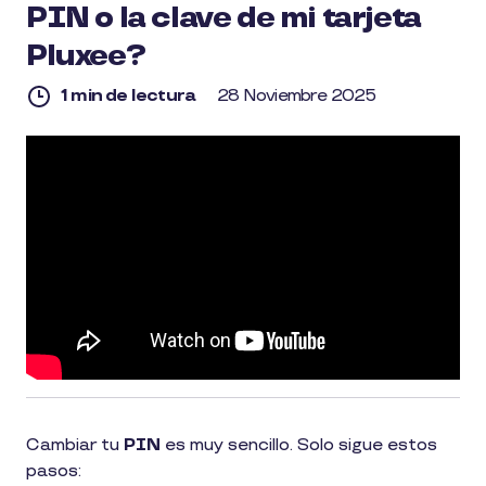
PIN o la clave de mi tarjeta
Pluxee?
1 min de lectura
28 Noviembre 2025
1
min
de
lectura
Cambiar tu
PIN
es muy sencillo. Solo sigue estos
pasos: