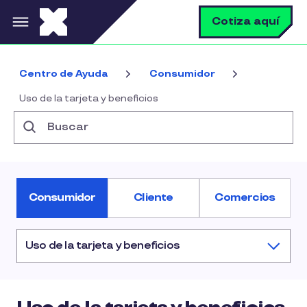
Pasar al contenido principal
B
Cotiza aquí
Centro de Ayuda
Consumidor
Uso de la tarjeta y beneficios
Buscar
Consumidor
Cliente
Comercios
Uso de la tarjeta y beneficios