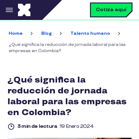
Pasar al contenido principal
B
Cotiza aquí
Home
Blog
Talento humano
¿Qué significa la reducción de jornada laboral para las
empresas en Colombia?
¿Qué significa la
reducción de jornada
laboral para las empresas
en Colombia?
3 min de lectura
19 Enero 2024