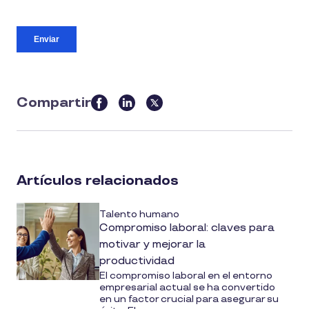
Compartir
this
article
on
social
Artículos relacionados
media
Talento humano
Compromiso laboral: claves para
motivar y mejorar la
productividad
El compromiso laboral en el entorno
empresarial actual se ha convertido
en un factor crucial para asegurar su