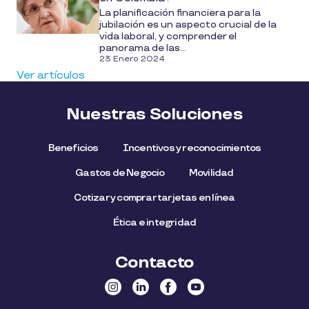
La planificación financiera para la
jubilación es un aspecto crucial de la
vida laboral, y comprender el
panorama de las...
23 Enero 2024
Ver artículos
Nuestras Soluciones
Beneficios
Incentivos y reconocimientos
Gastos de Negocio
Movilidad
Cotizar y comprar tarjetas en línea
Ética e integridad
Contacto