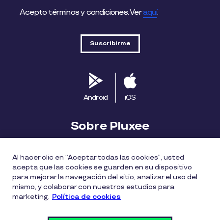
Acepto términos y condiciones. Ver
aquí
.
Android
iOS
Sobre Pluxee
Biblioteca
Blog
Descubre Pluxee
Al hacer clic en “Aceptar todas las cookies”, usted
acepta que las cookies se guarden en su dispositivo
Mapa del sitio
Trabaja con nosotros
para mejorar la navegación del sitio, analizar el uso del
mismo, y colaborar con nuestros estudios para
marketing.
Política de cookies
Política entrega bonos Pluxee
Políticas de cookies
Políticas de privacidad
Términos de uso