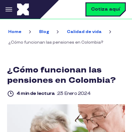
Pasar al contenido principal
B
Cotiza aquí
Home
Blog
Calidad de vida
¿Cómo funcionan las pensiones en Colombia?
¿Cómo funcionan las
pensiones en Colombia?
4 min de lectura
23 Enero 2024