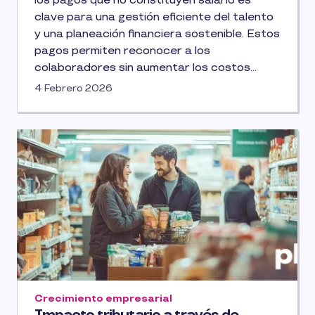
los pagos que no constituyen salario es
clave para una gestión eficiente del talento
y una planeación financiera sostenible. Estos
pagos permiten reconocer a los
colaboradores sin aumentar los costos
relacionados con las prestaciones sociales,
4 Febrero 2026
aportes parafiscales o seguridad social.
La legislación laboral colombiana establece
una clara diferencia entre pagos salariales y
no salariales. Comprenderla ayuda a las
empresas a cumplir con la normativa y a
aprovechar herramientas de compensación
más flexibles.
Crecimiento empresarial
Impacto tributario a través de