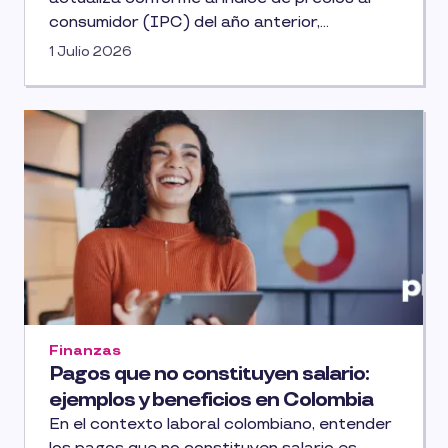
consumidor (IPC) del año anterior,
reflejando las condiciones económicas del
1 Julio 2026
país. Este ajuste tiene implicaciones
directas en cómo las personas y empresas
cumplen con sus responsabilidades
tributarias.
Finanzas
Pagos que no constituyen salario:
ejemplos y beneficios en Colombia
En el contexto laboral colombiano, entender