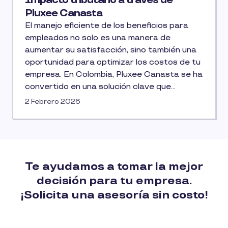
Pluxee Canasta
El manejo eficiente de los beneficios para
empleados no solo es una manera de
aumentar su satisfacción, sino también una
oportunidad para optimizar los costos de tu
empresa. En Colombia, Pluxee Canasta se ha
convertido en una solución clave que
permite a las empresas ofrecer beneficios
2 Febrero 2026
alimentarios de forma eficiente, mientras
logran un impacto positivo en el ámbito
fiscal.
Te ayudamos a tomar la mejor
decisión para tu empresa.​
¡Solicita una asesoría sin costo!​