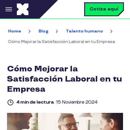
Pasar al contenido principal
B
Cotiza aquí
Home
Blog
Talento humano
Cómo Mejorar la Satisfacción Laboral en tu Empresa
Cómo Mejorar la
Satisfacción Laboral en tu
Empresa
4 min de lectura
15 Noviembre 2024