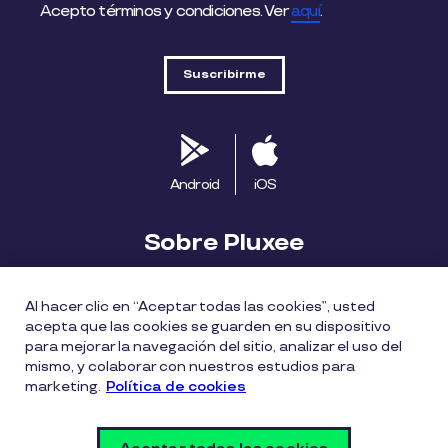
Acepto términos y condiciones. Ver
aquí
.
Android
iOS
Sobre Pluxee
Biblioteca
Blog
Descubre Pluxee
Al hacer clic en “Aceptar todas las cookies”, usted
acepta que las cookies se guarden en su dispositivo
Mapa del sitio
Trabaja con nosotros
para mejorar la navegación del sitio, analizar el uso del
mismo, y colaborar con nuestros estudios para
marketing.
Política de cookies
Política entrega bonos Pluxee
Políticas de cookies
Políticas de privacidad
Términos de uso