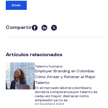
Compartir
this
article
on
social
Artículos relacionados
media
Talento humano
Employer Branding en Colombia:
Cómo Atraer y Retener al Mejor
Talento
En el mercado laboral colombiano,
donde la competencia por talento es
cada vez mayor, destacar como
empleador ya no es...
20 Diciembre 2024