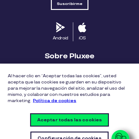
Android
iOS
Sobre Pluxee
Biblioteca
Blog
Descubre Pluxee
Al hacer clic en “Aceptar todas las cookies”, usted
acepta que las cookies se guarden en su dispositivo
Mapa del sitio
Trabaja con nosotros
para mejorar la navegación del sitio, analizar el uso del
mismo, y colaborar con nuestros estudios para
marketing.
Política de cookies
Política entrega bonos Pluxee
Políticas de cookies
Políticas de privacidad
Términos de uso
Aceptar todas las cookies
Vulnerability Disclosure Policy
Configuración de cookies
Configuración de cookies