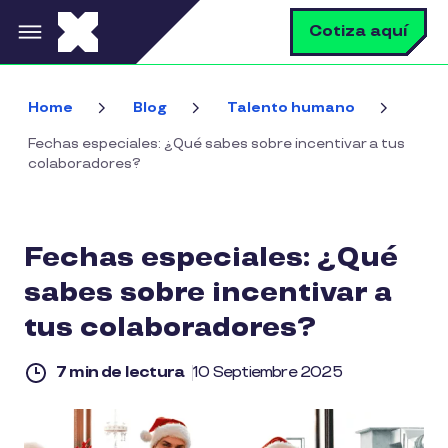
Pasar al contenido principal
B
Cotiza aquí
Home
Blog
Talento humano
Fechas especiales: ¿Qué sabes sobre incentivar a tus
colaboradores?
Fechas especiales: ¿Qué
sabes sobre incentivar a
tus colaboradores?
7 min de lectura
10 Septiembre 2025