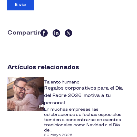
Compartir
this
article
on
social
Artículos relacionados
media
Talento humano
Regalos corporativos para el Día
del Padre 2026: motiva a tu
personal
En muchas empresas, las
celebraciones de fechas especiales
tienden a concentrarse en eventos
tradicionales como Navidad o el Día
de...
20 Mayo 2026