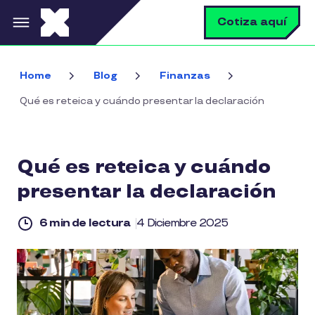
Pasar al contenido principal
B
Cotiza aquí
Home
Blog
Finanzas
Qué es reteica y cuándo presentar la declaración
Qué es reteica y cuándo
presentar la declaración
6 min de lectura
4 Diciembre 2025