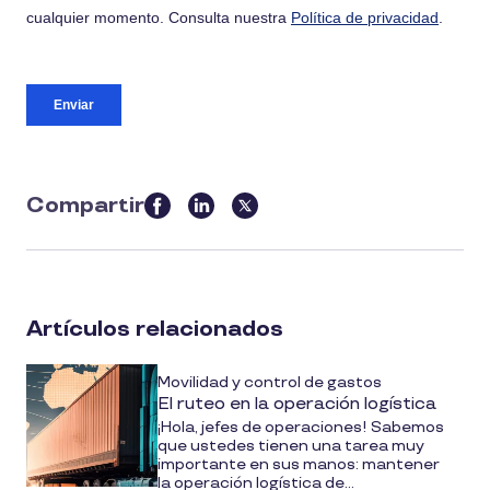
Compartir
this
article
on
social
Artículos relacionados
media
Movilidad y control de gastos
El ruteo en la operación logística
¡Hola, jefes de operaciones! Sabemos
que ustedes tienen una tarea muy
importante en sus manos: mantener
la operación logística de...