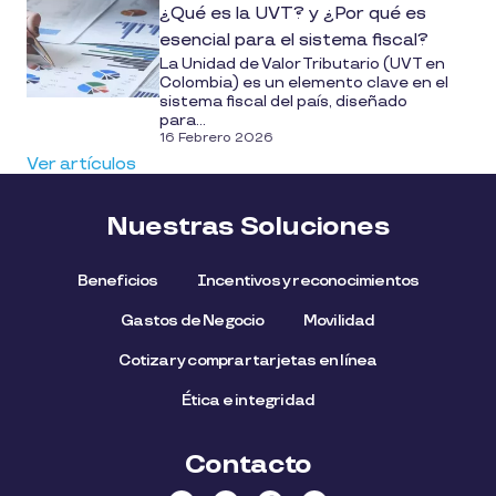
¿Qué es la UVT? y ¿Por qué es
esencial para el sistema fiscal?
La Unidad de Valor Tributario (UVT en
Colombia) es un elemento clave en el
sistema fiscal del país, diseñado
para...
16 Febrero 2026
Ver artículos
Nuestras Soluciones
Beneficios
Incentivos y reconocimientos
Gastos de Negocio
Movilidad
Cotizar y comprar tarjetas en línea
Ética e integridad
Contacto