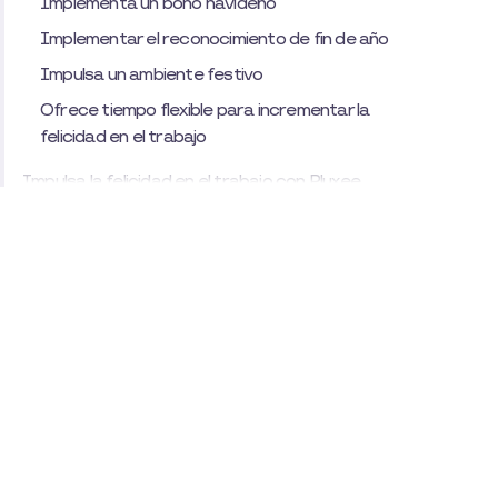
Implementa un bono navideño
Implementar el reconocimiento de fin de año
Impulsa un ambiente festivo
Ofrece tiempo flexible para incrementar la
felicidad en el trabajo
Impulsa la felicidad en el trabajo con Pluxee
Navidad
Asesoramos a tu empresa