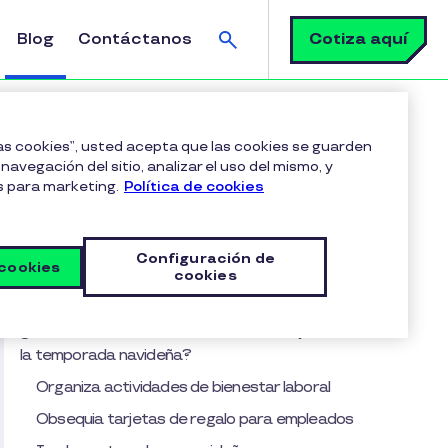
Buscar
Cotiza aquí
Blog
Contáctanos
las cookies”, usted acepta que las cookies se guarden
navegación del sitio, analizar el uso del mismo, y
s para marketing.
Política de cookies
Tabla de contenido
¿Qué es la felicidad en el trabajo y por qué
Configuración de
es crucial?
 cookies
cookies
Factores que influyen en la felicidad en el trabajo
¿Cómo aumentar la felicidad en el trabajo durante
la temporada navideña?
Organiza actividades de bienestar laboral
Obsequia tarjetas de regalo para empleados