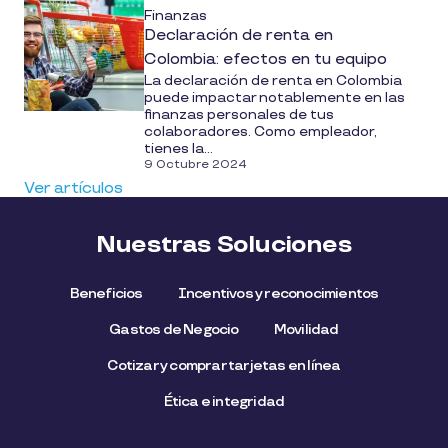
Finanzas
Declaración de renta en
Colombia: efectos en tu equipo
La declaración de renta en Colombia
puede impactar notablemente en las
finanzas personales de tus
colaboradores. Como empleador,
tienes la...
9 Octubre 2024
Ver artículos
Nuestras Soluciones
Beneficios
Incentivos y reconocimientos
Gastos de Negocio
Movilidad
Cotizar y comprar tarjetas en línea
Ética e integridad