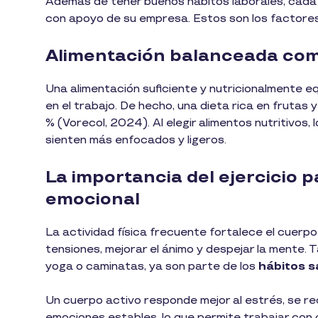
Además de tener buenos hábitos laborales, cada t
con apoyo de su empresa. Estos son los factores 
Alimentación balanceada com
Una alimentación suficiente y nutricionalmente eq
en el trabajo. De hecho, una dieta rica en frutas
% (Vorecol, 2024). Al elegir alimentos nutritivos,
sienten más enfocados y ligeros.
La importancia del ejercicio pa
emocional
La actividad física frecuente fortalece el cuerp
tensiones, mejorar el ánimo y despejar la mente. T
yoga o caminatas, ya son parte de los
hábitos s
Un cuerpo activo responde mejor al estrés, se r
emociones estables, lo que permite trabajar con 