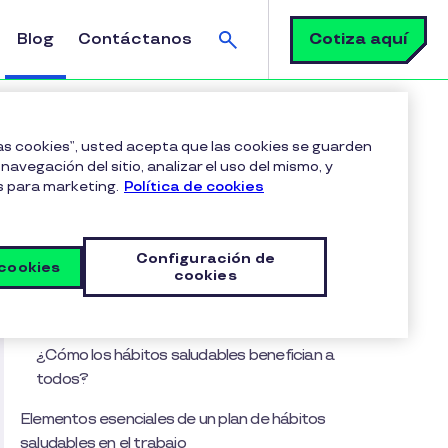
Buscar
Cotiza aquí
Blog
Contáctanos
las cookies”, usted acepta que las cookies se guarden
navegación del sitio, analizar el uso del mismo, y
s para marketing.
Política de cookies
Tabla de contenido
¿Por qué los hábitos saludables en el trabajo
Configuración de
mejoran la productividad?
 cookies
cookies
Impacto de una vida saludable en la motivación
y el rendimiento
¿Cómo los hábitos saludables benefician a
todos?
Elementos esenciales de un plan de hábitos
saludables en el trabajo