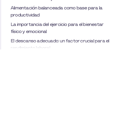
Alimentación balanceada como base para la
productividad
La importancia del ejercicio para el bienestar
físico y emocional
El descanso adecuado: un factor crucial para el
rendimiento laboral
Cómo Pluxee Canasta ayuda a integrar hábitos
saludables en el trabajo
Flexibilidad en los beneficios de bienestar para
los empleados
¿Cómo Pluxee Canasta facilita la gestión de
beneficios laborales?
Personalización de beneficios de bienestar con
Pluxee Canasta
Reducción de ausentismo y rotación laboral