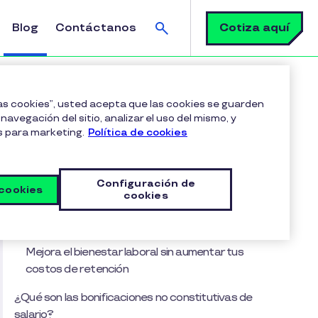
Buscar
Cotiza aquí
Blog
Contáctanos
s
las cookies”, usted acepta que las cookies se guarden
navegación del sitio, analizar el uso del mismo, y
s para marketing.
Política de cookies
Tabla de contenido
¿Por qué deberías implementar estas
Configuración de
bonificaciones en tu empresa?
 cookies
cookies
Reduce costos con las bonificaciones no
constitutivas de salario
Mejora el bienestar laboral sin aumentar tus
costos de retención
¿Qué son las bonificaciones no constitutivas de
salario?