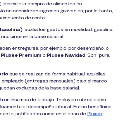
): permite la compra de alimentos en
o se consideran ingresos gravables, por lo tanto,
 ni impuesto de renta.
Gasolina)
: auxilia los gastos en movilidad, gasolina,
 incluirse en la base salarial.
ueden entregarse, por ejemplo, por desempeño, o
o
Pluxee Premium
o
Pluxee Navidad
. Son “pura
ario
que se realizan de forma habitual: aquellas
 empleado (entregas mensuales) bajo el marco
 quedan excluidas de la base salarial.
otros insumos de trabajo: Incluyen rubros como
ficamente al desempeño laboral. Estos beneficios
amente justificados como en el caso de
Pluxee