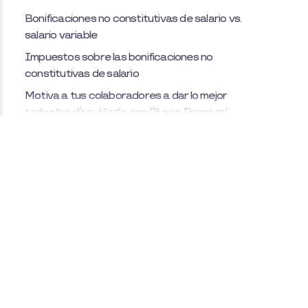
Bonificaciones no constitutivas de salario vs.
salario variable
Impuestos sobre las bonificaciones no
constitutivas de salario
Motiva a tus colaboradores a dar lo mejor
todos los días, ¡Hazlo con Pluxee Premium!
Ventajas de las bonificaciones no constitutivas de
salario
Bonificaciones no constitutivas de salario para
la empresa
Bonificaciones no constitutivas de salario para
el empleado
Tres claves para entregar bonificaciones
laborales en tu empresa
Bonificaciones ocasionales o excepcionales