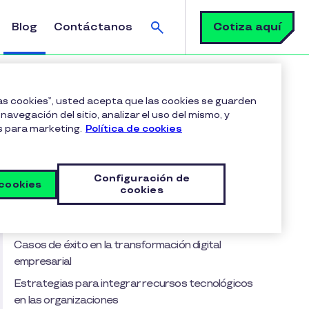
Buscar
Cotiza aquí
Blog
Contáctanos
l
las cookies”, usted acepta que las cookies se guarden
navegación del sitio, analizar el uso del mismo, y
s para marketing.
Política de cookies
Tabla de contenido
Recursos tecnológicos para una
Configuración de
transformación digital efectiva
 cookies
cookies
Impacto de los recursos en las áreas claves de
una organización
Casos de éxito en la transformación digital
empresarial
Estrategias para integrar recursos tecnológicos
en las organizaciones