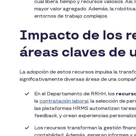
cual libera tiempo y recursos valiosos. Así
mayor valor agregado. Además, la robótica m
entornos de trabajo complejos.
Impacto de los r
áreas claves de 
La adopción de estos recursos impulsa la transfo
significativamente diversas áreas de una compañ
En el Departamento de RRHH, los
recurs
la
contratación laboral
, la selección de per
las plataformas HRMS automatizan tareas ad
feedback, y crean experiencias personaliz
Los recursos transforman la gestión finan
contabilidad. Además, generan informes y an