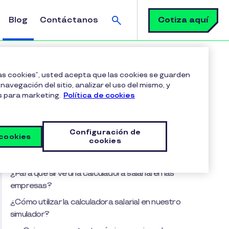
Buscar
Cotiza aquí
Blog
Contáctanos
las cookies”, usted acepta que las cookies se guarden
navegación del sitio, analizar el uso del mismo, y
s para marketing.
Política de cookies
Tabla de contenido
¿Qué es una calculadora salarial?
Configuración de
 cookies
¡La clave para la motivación laboral es ofrecer
cookies
una remuneración estratégica!
¿Para qué sirve una calculadora salarial en las
empresas?
¿Cómo utilizar la calculadora salarial en nuestro
simulador?