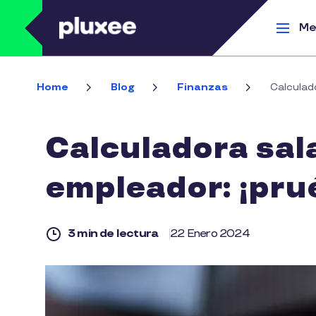
Pasar al contenido principal
Me
Home
Blog
Finanzas
Calculado
Calculadora sala
empleador: ¡prué
3 min de lectura
22 Enero 2024