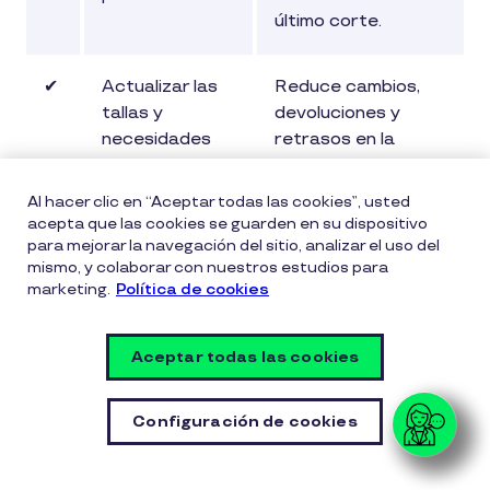
último corte.
✔
Actualizar las
Reduce cambios,
tallas y
devoluciones y
necesidades
retrasos en la
de cada
entrega.
colaborador.
Al hacer clic en “Aceptar todas las cookies”, usted
acepta que las cookies se guarden en su dispositivo
para mejorar la navegación del sitio, analizar el uso del
✔
Definir el
Facilita la
mismo, y colaborar con nuestros estudios para
presupuesto
planeación
marketing.
Política de cookies
con
financiera y evita
anticipación.
compras de última
Aceptar todas las cookies
hora.
Configuración de cookies
✔
Coordinar la
Disminuye el riesgo
entrega con el
de incumplir las
proveedor.
fechas legales por