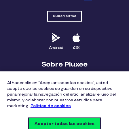
Android
iOS
Sobre Pluxee
Biblioteca
Blog
Descubre Pluxee
Al hacer clic en “Aceptar todas las cookies”, usted
acepta que las cookies se guarden en su dispositivo
Mapa del sitio
Trabaja con nosotros
para mejorar la navegación del sitio, analizar el uso del
mismo, y colaborar con nuestros estudios para
marketing.
Política de cookies
Política entrega bonos Pluxee
Políticas de cookies
Políticas de privacidad
Términos de uso
Aceptar todas las cookies
Vulnerability Disclosure Policy