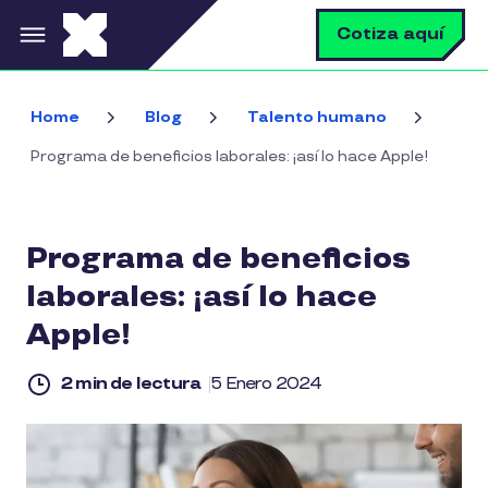
Pasar al contenido principal
B
Cotiza aquí
Home
Blog
Talento humano
Programa de beneficios laborales: ¡así lo hace Apple!
Programa de beneficios
laborales: ¡así lo hace
Apple!
2 min de lectura
5 Enero 2024