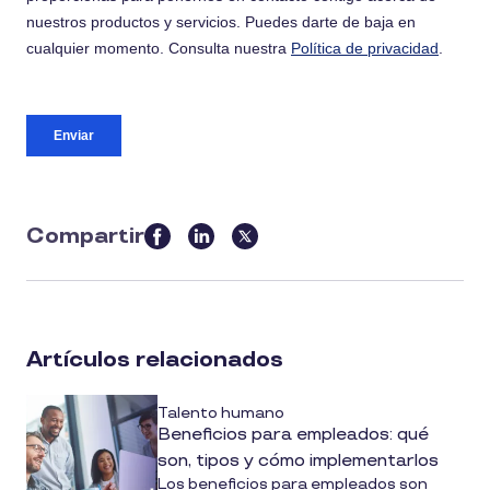
Compartir
this
article
on
social
Artículos relacionados
media
Talento humano
Beneficios para empleados: qué
son, tipos y cómo implementarlos
Los beneficios para empleados son