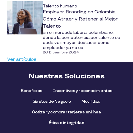
Talento humano
Employer Branding en Colombia:
Cómo Atraer y Retener al Mejor
Talento
En el mercado laboral colombiano,
donde la competencia por talento es
cada vez mayor, destacar como
empleador ya no es...
20 Diciembre 2024
Ver artículos
Nuestras Soluciones
Beneficios
Incentivos y reconocimientos
Gastos de Negocio
Movilidad
Cotizar y comprar tarjetas en línea
Ética e integridad