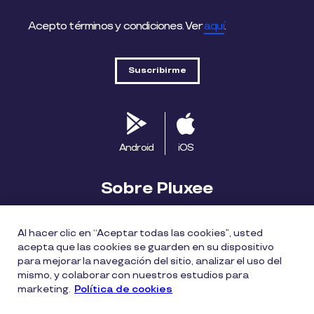
Acepto términos y condiciones. Ver
aquí
.
Android
iOS
Sobre Pluxee
Biblioteca
Blog
Descubre Pluxee
Al hacer clic en “Aceptar todas las cookies”, usted
acepta que las cookies se guarden en su dispositivo
Mapa del sitio
Trabaja con nosotros
para mejorar la navegación del sitio, analizar el uso del
mismo, y colaborar con nuestros estudios para
marketing.
Política de cookies
Política entrega bonos Pluxee
Políticas de cookies