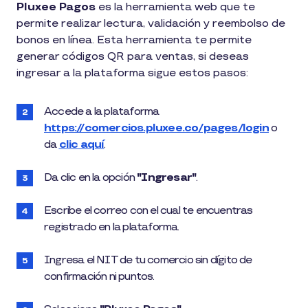
1
Pluxee Pagos
es la herramienta web que te
min
permite realizar lectura, validación y reembolso de
de
lectura
bonos en línea. Esta herramienta te permite
generar códigos QR para ventas, si deseas
ingresar a la plataforma sigue estos pasos:
Accede a la plataforma
https://comercios.pluxee.co/pages/login
o
da
clic aquí
.
Da clic en la opción
"Ingresar"
.
Escribe el correo con el cual te encuentras
registrado en la plataforma.
Ingresa el NIT de tu comercio sin dígito de
confirmación ni puntos.