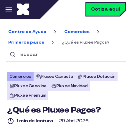
Pasar al contenido principal
B
Cotiza aquí
Centro de Ayuda
Comercios
Primeros pasos
¿Qué es Pluxee Pagos?
Buscar
Comercios
Pluxee Canasta
Pluxee Dotación
Pluxee Gasolina
Pluxee Navidad
Pluxee Premium
¿Qué es Pluxee Pagos?
1 min de lectura
29 Abril 2026