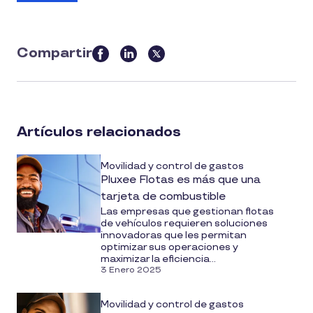
Compartir
this
article
on
social
Artículos relacionados
media
Movilidad y control de gastos
Pluxee Flotas es más que una
tarjeta de combustible
Las empresas que gestionan flotas
de vehículos requieren soluciones
innovadoras que les permitan
optimizar sus operaciones y
maximizar la eficiencia...
3 Enero 2025
Movilidad y control de gastos