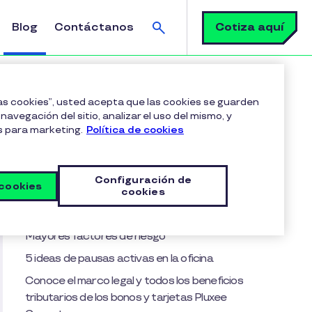
Buscar
Cotiza aquí
Blog
Contáctanos
las cookies”, usted acepta que las cookies se guarden
navegación del sitio, analizar el uso del mismo, y
s para marketing.
Política de cookies
Tabla de contenido
Definición de pausas activas
Configuración de
 cookies
8 beneficios de las pausas activas
cookies
El riesgo del sedentarismo
Mayores factores de riesgo
5 ideas de pausas activas en la oficina
Conoce el marco legal y todos los beneficios
tributarios de los bonos y tarjetas Pluxee