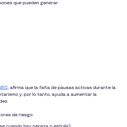
siones que pueden generar.
SEC
, afirma que la falta de pausas activas durante la
ntarismo y, por lo tanto, ayuda a aumentar la
des.
tores de riesgo:
se cuando hay pereza o estrés).