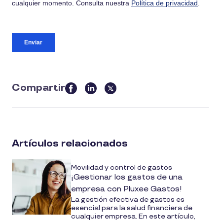
Compartir
this
article
on
social
Artículos relacionados
media
Movilidad y control de gastos
¡Gestionar los gastos de una
empresa con Pluxee Gastos!
La gestión efectiva de gastos es
esencial para la salud financiera de
cualquier empresa. En este artículo,