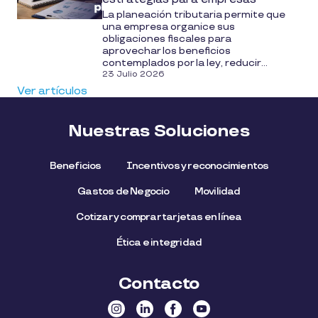
La planeación tributaria permite que
una empresa organice sus
obligaciones fiscales para
aprovechar los beneficios
contemplados por la ley, reducir...
23 Julio 2026
Ver artículos
Nuestras Soluciones
Beneficios
Incentivos y reconocimientos
Gastos de Negocio
Movilidad
Cotizar y comprar tarjetas en línea
Ética e integridad
Contacto