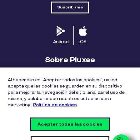
Android
iOS
Sobre Pluxee
Biblioteca
Blog
Descubre Pluxee
Al hacer clic en “Aceptar todas las cookies”, usted
acepta que las cookies se guarden en su dispositivo
Mapa del sitio
Trabaja con nosotros
para mejorar la navegación del sitio, analizar el uso del
mismo, y colaborar con nuestros estudios para
marketing.
Política de cookies
Política entrega bonos Pluxee
Políticas de cookies
Políticas de privacidad
Términos de uso
Aceptar todas las cookies
Vulnerability Disclosure Policy
Configuración de cookies